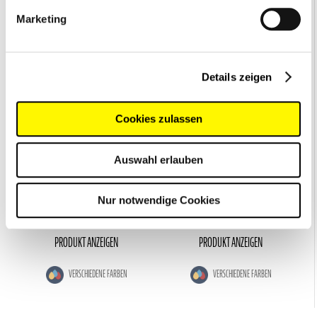
Marketing
Details zeigen
Cookies zulassen
PHIAL
AMPUSAFE XL
Ampullarium
Ampullarium
Auswahl erlauben
Thermoisoliertes Ampullarium mit
Übersichtliches Ampullarium mit
Elastikschlaufen für bis zu 49 Ampullen
Grifflasche und robuster Außenhülle
Nur notwendige Cookies
22,95 €
37,95 €
PRODUKT ANZEIGEN
PRODUKT ANZEIGEN
VERSCHIEDENE FARBEN
VERSCHIEDENE FARBEN