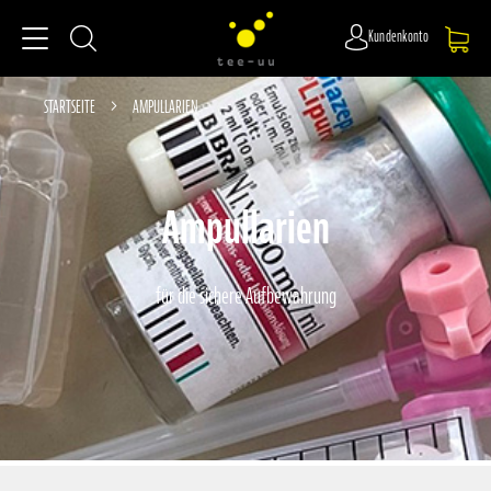
Kundenkonto
STARTSEITE
AMPULLARIEN
Ampullarien
für die sichere Aufbewahrung