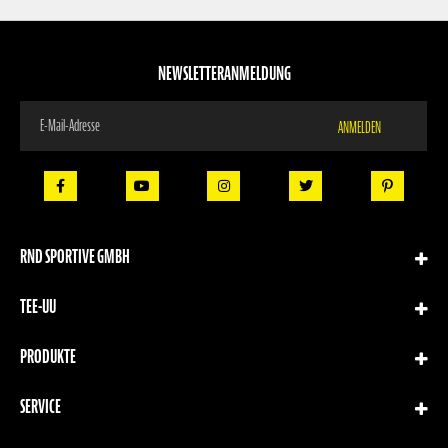
NEWSLETTERANMELDUNG
Melden
ANMELDEN
Sie
sich
für
unseren
Newsletter
an:
RND SPORTIVE GMBH
TEE-UU
PRODUKTE
SERVICE