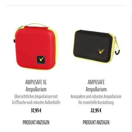
AMPUSAFE XL
AMPUSAFE
Ampullarium
Ampullarium
Übersichtliches Ampullarium mit
Kompaktes und robustes Ampullarium
Grifflasche und robuster Außenhülle
für essentielle Ausstattung
37,95 €
22,95 €
PRODUKT ANZEIGEN
PRODUKT ANZEIGEN