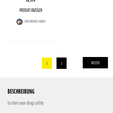
PRODUKT ANZEIGEN
VERSCHIEDENE FARBEN
WEITER
Sie
Seite
1
2
lesen
gerade
die
Seite
BESCHREIBUNG
to store your drugs safely