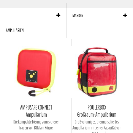
Produkte pro Seite:
12
Sortierung:
Reihenfolge
MARKEN
AMPULLARIEN
AMPUSAFE CONNECT
POULERBOX
Ampullarium
Großraum-Ampullarium
Die kompakte Lösung zum sicheren
Großvolumiges, thermoisoliertes
Tragen von BtM am Körper
Ampullarium mit einer Kapazität von