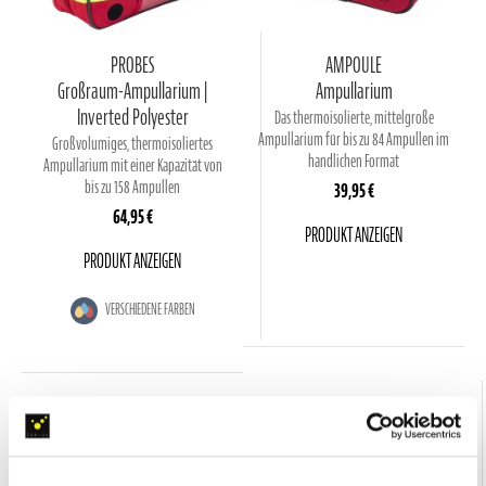
PROBES
AMPOULE
Großraum-Ampullarium |
Ampullarium
Inverted Polyester
Das thermoisolierte, mittelgroße
Ampullarium für bis zu 84 Ampullen im
Großvolumiges, thermoisoliertes
handlichen Format
Ampullarium mit einer Kapazität von
bis zu 158 Ampullen
39,95 €
64,95 €
PRODUKT ANZEIGEN
PRODUKT ANZEIGEN
VERSCHIEDENE FARBEN