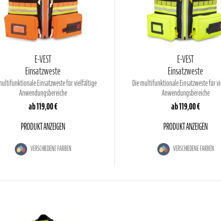
E-VEST
E-VEST
Einsatzweste
Einsatzweste
multifunktionale Einsatzweste für vielfältige
Die multifunktionale Einsatzweste für vi
Anwendungsbereiche
Anwendungsbereiche
ab
119,00 €
ab
119,00 €
PRODUKT ANZEIGEN
PRODUKT ANZEIGEN
VERSCHIEDENE FARBEN
VERSCHIEDENE FARBEN