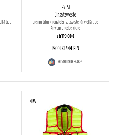
E-VEST
Einsatzweste
elfältige
Die multifunktionale Einsatzweste für vielfältige
Anwendungsbereiche
ab
119,00 €
PRODUKT ANZEIGEN
VERSCHIEDENE FARBEN
NEW