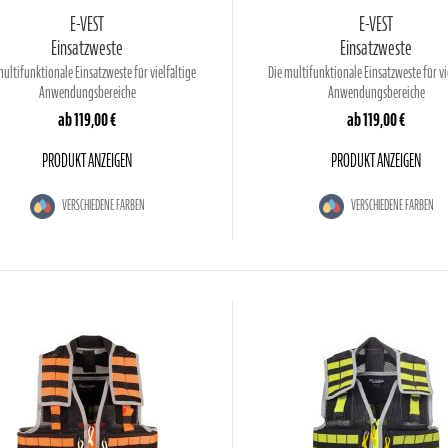
E-VEST
E-VEST
Einsatzweste
Einsatzweste
multifunktionale Einsatzweste für vielfältige
Die multifunktionale Einsatzweste für vi
Anwendungsbereiche
Anwendungsbereiche
ab
119,00 €
ab
119,00 €
PRODUKT ANZEIGEN
PRODUKT ANZEIGEN
VERSCHIEDENE FARBEN
VERSCHIEDENE FARBEN