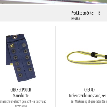
Produkte pro Seite:
12
pro Seite
CHECKER POUCH
CHECKER
Manschette
Türkennzeichnungsband, 5er 
ennzeichnung leicht gemacht – intuitiv und
Zur Markierung abgesuchter Räu
zuverlässig