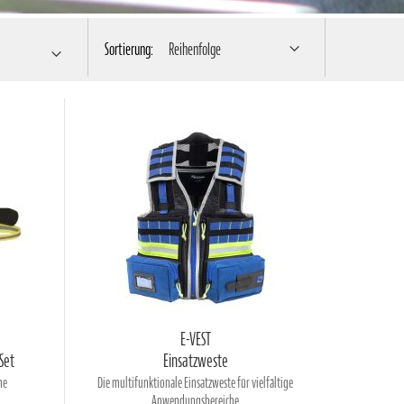
Sortierung:
Reihenfolge
E-VEST
Set
Einsatzweste
me
Die multifunktionale Einsatzweste für vielfältige
Anwendungsbereiche