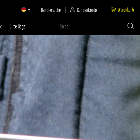
Warenkorb
Händlersuche
Kundenkonto
ör
Elite Bags
Suche