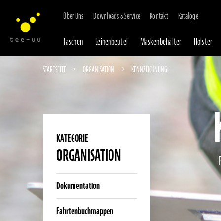
Über Uns
Downloads & Service
Kontakt
Kataloge
Taschen
Leinenbeutel
Maskenbehälter
Holster
STARTSEITE
ORGANISATION
KENNZEICHNUNG
KATEGORIE
ORGANISATION
Dokumentation
Fahrtenbuchmappen