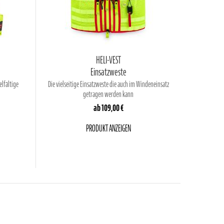
HELI-VEST
Einsatzweste
elfältige
Die vielseitige Einsatzweste die auch im Windeneinsatz
getragen werden kann
ab
109,00 €
PRODUKT ANZEIGEN