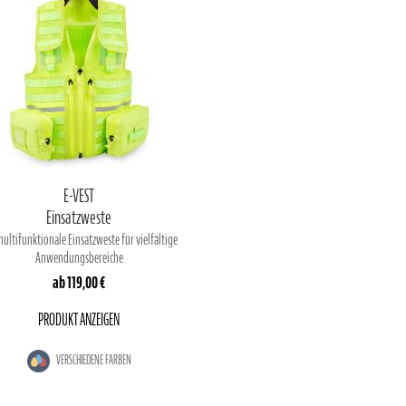
E-VEST
Einsatzweste
multifunktionale Einsatzweste für vielfältige
Anwendungsbereiche
ab
119,00 €
PRODUKT ANZEIGEN
VERSCHIEDENE FARBEN