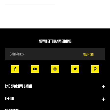
NEWSLETTERANMELDUNG
Melden
ANMELDEN
Sie
sich
für
unseren
Newsletter
an:
RND SPORTIVE GMBH
TEE-UU