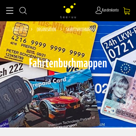
Kundenkonto
STARTSEITE
ORGANISATION
FAHRTENBUCHMAPPEN
Fahrtenbuchmappen