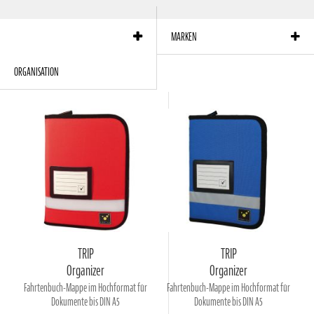
Produkte pro Seite:
12
Sortierung:
Reihenfolge
MARKEN
ORGANISATION
TRIP
TRIP
Organizer
Organizer
Fahrtenbuch-Mappe im Hochformat für
Fahrtenbuch-Mappe im Hochformat für
Dokumente bis DIN A5
Dokumente bis DIN A5