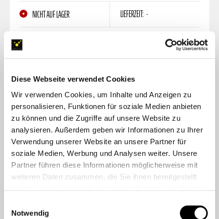
LIEFERZEIT:
-
NICHT AUF LAGER
Kompakt: gute Funktionalität und schneller Zugriff
Bequem: gepolsterte Schultergurte und Hüftgurt
Individuell: erweiterbar durch MOLLE-System
Diese Webseite verwendet Cookies
Wir verwenden Cookies, um Inhalte und Anzeigen zu
119,00 €
personalisieren, Funktionen für soziale Medien anbieten
zu können und die Zugriffe auf unsere Website zu
inkl. MwSt. zzgl.
Versandkosten
analysieren. Außerdem geben wir Informationen zu Ihrer
FARBE:
SCHWARZ
Verwendung unserer Website an unsere Partner für
soziale Medien, Werbung und Analysen weiter. Unsere
Partner führen diese Informationen möglicherweise mit
weiteren Daten zusammen, die Sie ihnen bereitgestellt
haben oder die sie im Rahmen Ihrer Nutzung der Dienste
ZUR WUNSCHLISTE
gesammelt haben.
Einwilligungsauswahl
Notwendig