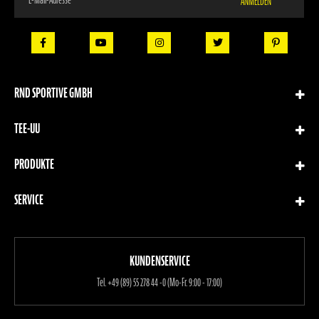
ANMELDEN
Sie
sich
für
unseren
Newsletter
an:
RND SPORTIVE GMBH
TEE-UU
PRODUKTE
SERVICE
KUNDENSERVICE
Tel.
+49 (89) 55 278 44 -0 (Mo-Fr. 9:00 - 17:00)