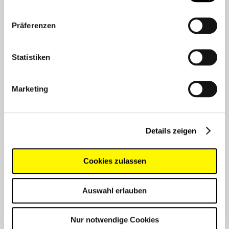
AKTUELL NICHT LIEFERBAR
Präferenzen
PRODUKTDATENBLATT
Statistiken
Marketing
Technische Daten
Details zeigen
Farbe:
schwarz
Cookies zulassen
Gewicht:
ca. 1.330 g
Auswahl erlauben
Abmessungen (B x H x T):
25 x 44 x 26 cm
Nur notwendige Cookies
Volumen:
ca. 23 Liter