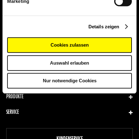
Marketing
NEWSLETTERANMELDUNG
Melden
ANMELDEN
Sie
Details zeigen
sich
für
unseren
Cookies zulassen
Newsletter
an:
Auswahl erlauben
RND SPORTIVE GMBH
TEE-UU
Nur notwendige Cookies
PRODUKTE
SERVICE
KUNDENSERVICE