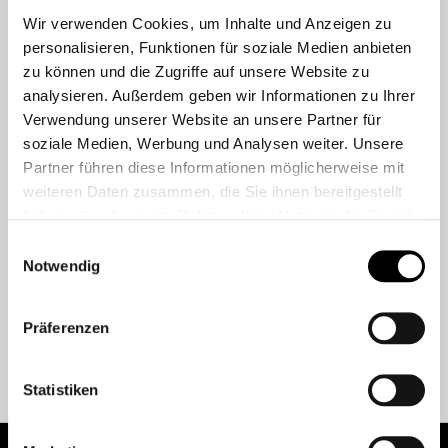
HABEN SIE IHR PASSWORT VERGESSEN?
Wir verwenden Cookies, um Inhalte und Anzeigen zu
personalisieren, Funktionen für soziale Medien anbieten
ANMELDEN
zu können und die Zugriffe auf unsere Website zu
analysieren. Außerdem geben wir Informationen zu Ihrer
Verwendung unserer Website an unsere Partner für
soziale Medien, Werbung und Analysen weiter. Unsere
Partner führen diese Informationen möglicherweise mit
NEU BEI TEE-UU?
weiteren Daten zusammen, die Sie ihnen bereitgestellt
haben oder die sie im Rahmen Ihrer Nutzung der Dienste
gesammelt haben.
Erstellen Sie ein Konto, um Zahlungs- und Versanddetails zu speichern, Ihre
Einwilligungsauswahl
Notwendig
Bestellhistorie einzusehen und Ihre Bestellungen zu verfolgen.
EIN KONTO ERSTELLEN
Präferenzen
Statistiken