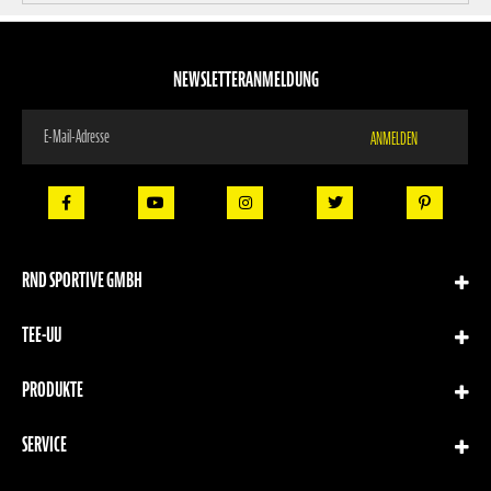
NEWSLETTERANMELDUNG
Melden
ANMELDEN
Sie
sich
für
unseren
Newsletter
an:
RND SPORTIVE GMBH
TEE-UU
PRODUKTE
SERVICE