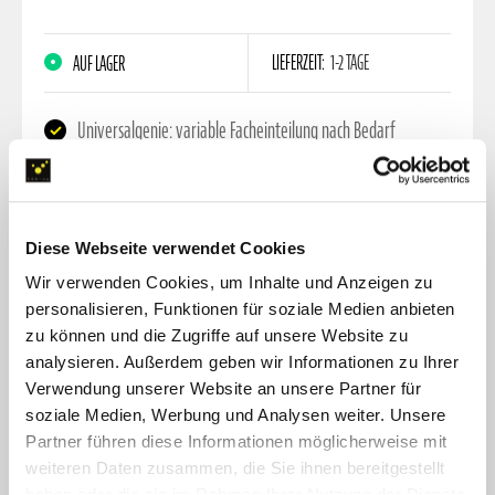
LIEFERZEIT:
1-2 TAGE
AUF LAGER
Universalgenie: variable Facheinteilung nach Bedarf
aufgeräumt: diverse Netztaschen & Elastikschlaufen
tragfähig: mit Handschlaufen & Schultertragegurt
Diese Webseite verwendet Cookies
44,95 €
Wir verwenden Cookies, um Inhalte und Anzeigen zu
inkl. MwSt. zzgl.
Versandkosten
personalisieren, Funktionen für soziale Medien anbieten
zu können und die Zugriffe auf unsere Website zu
FARBE:
GRAU MELIERT
analysieren. Außerdem geben wir Informationen zu Ihrer
Verwendung unserer Website an unsere Partner für
soziale Medien, Werbung und Analysen weiter. Unsere
Partner führen diese Informationen möglicherweise mit
weiteren Daten zusammen, die Sie ihnen bereitgestellt
JETZT BESTELLEN
haben oder die sie im Rahmen Ihrer Nutzung der Dienste