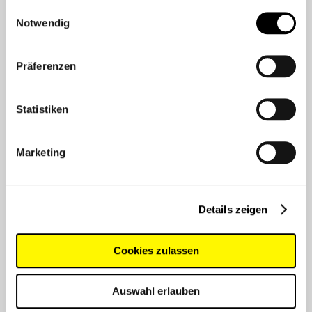
gesammelt haben.
JETZT BESTELLEN
Einwilligungsauswahl
Notwendig
BEHÖRDEN-ANFRAGE
Präferenzen
Statistiken
ZUR WUNSCHLISTE
Marketing
PRODUKTDATENBLATT
Details zeigen
Technische Daten
Cookies zulassen
Farbe:
blau
Auswahl erlauben