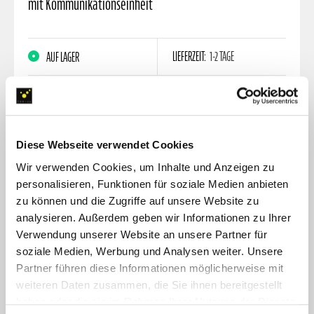
mit Kommunikationseinheit
LIEFERZEIT:
1-2 TAGE
AUF LAGER
platzsparend: flexible Tasche zur kompakten Lagerung im
Fahrzeug
ausgewachsen: ideal für große Atemschutzmasken mit
Diese Webseite verwendet Cookies
Kommunikationseinheit
Wir verwenden Cookies, um Inhalte und Anzeigen zu
personalisieren, Funktionen für soziale Medien anbieten
vielseitig: auch gut für bis zu zwei Tragetücher nach EN
zu können und die Zugriffe auf unsere Website zu
1865 geeignet
analysieren. Außerdem geben wir Informationen zu Ihrer
Verwendung unserer Website an unsere Partner für
47,00 €
soziale Medien, Werbung und Analysen weiter. Unsere
Partner führen diese Informationen möglicherweise mit
inkl. MwSt. zzgl.
Versandkosten
weiteren Daten zusammen, die Sie ihnen bereitgestellt
haben oder die sie im Rahmen Ihrer Nutzung der Dienste