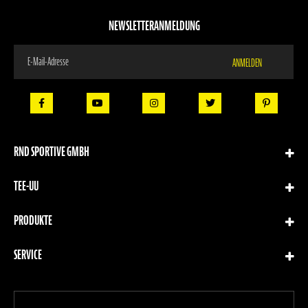
NEWSLETTERANMELDUNG
Melden
ANMELDEN
Sie
sich
für
unseren
Newsletter
an:
RND SPORTIVE GMBH
TEE-UU
PRODUKTE
SERVICE