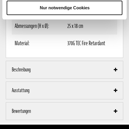
Gewicht:
ca. 295 g
Nur notwendige Cookies
Abmessungen (H x Ø):
25 x 18 cm
Material:
370G TEC Fire Retardant
Beschreibung
Ausstattung
Bewertungen