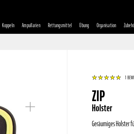
Koppeln
Ampullarien
Rettungsmittel
Übung
Organisation
Zubeh
1
Bewertung:
BEW
% of
ZIP
Holster
Geräumiges Holster f