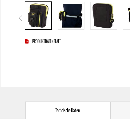
Zum
PRODUKTDATENBLATT
Anfang
der
Bildgalerie
springen
Technische Daten