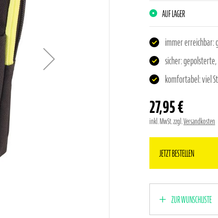
AUF LAGER
immer erreichbar: 
sicher: gepolsterte
komfortabel: viel 
27,95 €
inkl. MwSt. zzgl.
Versandkosten
JETZT BESTELLEN
ZUR WUNSCHLISTE