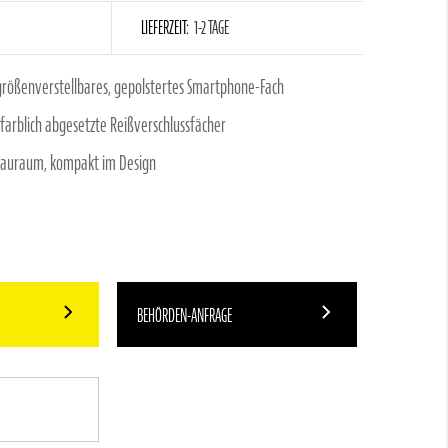
LIEFERZEIT:
1-2 TAGE
größenverstellbares, gepolstertes Smartphone-Fach
, farblich abgesetzte Reißverschlussfächer
Stauraum, kompakt im Design
BEHÖRDEN-ANFRAGE