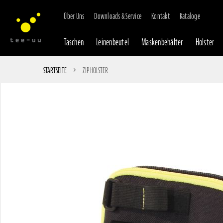
Über Uns
Downloads & Service
Kontakt
Kataloge
Taschen
Leinenbeutel
Maskenbehälter
Holster
STARTSEITE
ZIP HOLSTER
Zum
Ende
der
Bildgalerie
springen