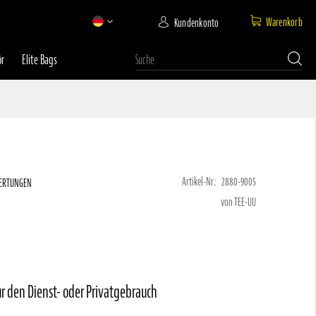
Warenkorb
Kundenkonto
ör
Elite Bags
Suche
Artikel-Nr.:
2880-9005
ERTUNGEN
100
100
von TEE-UU
ür den Dienst- oder Privatgebrauch