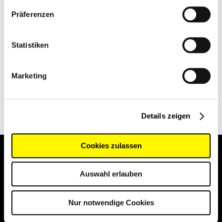
work
€4.95
VIEW PRODUCT
Präferenzen
VIEW PRODUCT
VARIOUS COLORS
Statistiken
VARIOUS COLORS
Marketing
Details zeigen
Cookies zulassen
SUBSCRIBE TO OUR NEWSLETTER
Auswahl erlauben
Sign
SUBSCRIBE
Up
for
Nur notwendige Cookies
Our
Newsletter: