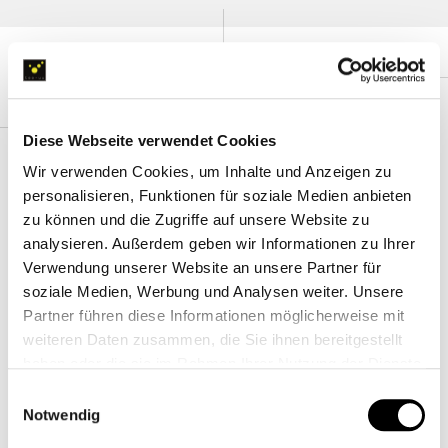
products per page:
12
Sort by:
Position
BRAND
ACCESSOIRES
Diese Webseite verwendet Cookies
Wir verwenden Cookies, um Inhalte und Anzeigen zu
personalisieren, Funktionen für soziale Medien anbieten
zu können und die Zugriffe auf unsere Website zu
analysieren. Außerdem geben wir Informationen zu Ihrer
Verwendung unserer Website an unsere Partner für
soziale Medien, Werbung und Analysen weiter. Unsere
Partner führen diese Informationen möglicherweise mit
weiteren Daten zusammen, die Sie ihnen bereitgestellt
REMOVE BEFORE FIREFIGHT
REMOVE BEFORE RESCUE
haben oder die sie im Rahmen Ihrer Nutzung der Dienste
Key Fob
Key Fob
gesammelt haben.
Einwilligungsauswahl
The cool key ring for all firefighters!
The cool key ring for everyone with this
Notwendig
very special profession or volunteer
€4.95