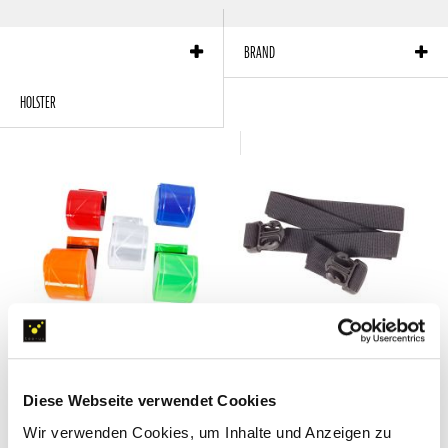
products per page:
12
Sort by:
Position
BRAND
HOLSTER
FUNCTION
DUAL
Reflective Strips Set
carrying strap
Diese Webseite verwendet Cookies
Variable role identification for the
Spare for use at KOMBI rope bag and
CHANNEL radio holster in a set of 5
RESPI respirator cases
Wir verwenden Cookies, um Inhalte und Anzeigen zu