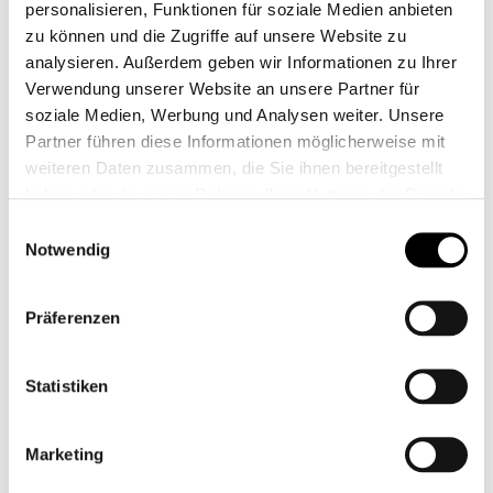
€6.95
€5.00
personalisieren, Funktionen für soziale Medien anbieten
zu können und die Zugriffe auf unsere Website zu
VIEW PRODUCT
VIEW PRODUCT
analysieren. Außerdem geben wir Informationen zu Ihrer
Verwendung unserer Website an unsere Partner für
soziale Medien, Werbung und Analysen weiter. Unsere
Partner führen diese Informationen möglicherweise mit
weiteren Daten zusammen, die Sie ihnen bereitgestellt
haben oder die sie im Rahmen Ihrer Nutzung der Dienste
gesammelt haben.
Einwilligungsauswahl
Notwendig
Präferenzen
Statistiken
Marketing
STRAPS
Elastic cord with carabiners