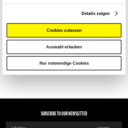
Fixation Straps (2 pieces)
for use in TEE-UU holsters and
rope bags
Universally applicable hook-and-loop
Details zeigen
straps
The elastic cord for securing of
equipment against loss
€2.50
€4.50
Cookies zulassen
VIEW PRODUCT
VIEW PRODUCT
Auswahl erlauben
Nur notwendige Cookies
SUBSCRIBE TO OUR NEWSLETTER
Sign