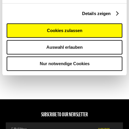
for KEYSAFE and KEYFLAP
for TOUR, TRIP and DRIVE
Spare key holder for KEYSAFE key-
Spare key holder for any TEE-UU drivers
Details zeigen
briefcases and KEYFLAP keyboard
logbook folder
€2.00
€1.20
Cookies zulassen
VIEW PRODUCT
VIEW PRODUCT
Auswahl erlauben
Nur notwendige Cookies
SUBSCRIBE TO OUR NEWSLETTER
Sign