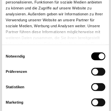
ongoing operations
€19.90
personalisieren, Funktionen für soziale Medien anbieten
€14.90
zu können und die Zugriffe auf unsere Website zu
VIEW PRODUCT
analysieren. Außerdem geben wir Informationen zu Ihrer
VIEW PRODUCT
Verwendung unserer Website an unsere Partner für
soziale Medien, Werbung und Analysen weiter. Unsere
Partner führen diese Informationen möglicherweise mit
weiteren Daten zusammen, die Sie ihnen bereitgestellt
haben oder die sie im Rahmen Ihrer Nutzung der Dienste
gesammelt haben.
Einwilligungsauswahl
Notwendig
Präferenzen
Statistiken
Marketing
Key holder
Key holder