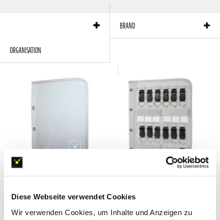
products per page:
12
Sort by:
Position
BRAND
ORGANISATION
TABLETFLAP
KEYBOARD
Tablet Holder
Key Rack
Diese Webseite verwendet Cookies
Ideal solution for storage and
The “key rack” for filing - ideally suited
operation of a tablet PC during
for use in for DIN A4 lever arche files
Wir verwenden Cookies, um Inhalte und Anzeigen zu