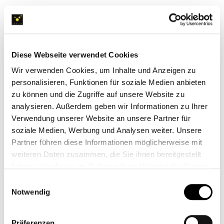
YOUR MESSAGE
Diese Webseite verwendet Cookies
Wir verwenden Cookies, um Inhalte und Anzeigen zu
personalisieren, Funktionen für soziale Medien anbieten
zu können und die Zugriffe auf unsere Website zu
analysieren. Außerdem geben wir Informationen zu Ihrer
Verwendung unserer Website an unsere Partner für
PRIVACY POLICY
soziale Medien, Werbung und Analysen weiter. Unsere
The confidentiality and integrity
Partner führen diese Informationen möglicherweise mit
of your personal information is of
weiteren Daten zusammen, die Sie ihnen bereitgestellt
particular concern to us. We will
haben oder die sie im Rahmen Ihrer Nutzung der Dienste
therefore process and use your
information carefully and in
gesammelt haben.
Einwilligungsauswahl
accordance with the legal
Notwendig
provisions on data protection and,
in particular, not pass it on to
third parties without your
Präferenzen