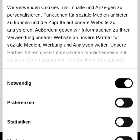
FORGOT YOUR PASSWORD?
Wir verwenden Cookies, um Inhalte und Anzeigen zu
personalisieren, Funktionen für soziale Medien anbieten
LOGIN
zu können und die Zugriffe auf unsere Website zu
analysieren. Außerdem geben wir Informationen zu Ihrer
Verwendung unserer Website an unsere Partner für
soziale Medien, Werbung und Analysen weiter. Unsere
Partner führen diese Informationen möglicherweise mit
CREATE AN ACCOUNT
weiteren Daten zusammen, die Sie ihnen bereitgestellt
haben oder die sie im Rahmen Ihrer Nutzung der Dienste
gesammelt haben.
Create an account to save payment and shipping details, view your order
Einwilligungsauswahl
Notwendig
history, and track your orders.
CREATE AN ACCOUNT
Präferenzen
Statistiken